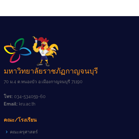
มหาวิทยาลัยราชภัฏกาญจนบุรี
70 ม.4 ต.หนองบัว อ.เมืองกาญจนบุรี 71190
โทร:
034-534059-60
Email:
kru.ac.th
คณะ/โรงเรียน
คณะครุศาสตร์