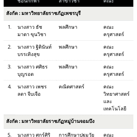
ชื่อนักกีฬา
สาขาวิชา
คณะ
สังกัด : มหาวิทยาลัยราชภัฏเพชรบุรี
1.
นางสาว ธัช
พลศึกษา
คณะ
มาดา ขุนวิชา
ครุศาสตร์
2.
นางสาว ฐิตินันท์
พลศึกษา
คณะ
บรรเทิงสุข
ครุศาสตร์
3.
นางสาว ศศิธร
พลศึกษา
คณะ
บุญรอด
ครุศาสตร์
4.
นางสาว เพชร
คณิตศาสตร์
คณะ
ลดา จีบเจือ
วิทยาศาสตร์
และ
เทคโนโลยี
สังกัด : มหาวิทยาลัยราชภัฏหมู่บ้านจอมบึง
5.
นางสาว ศุกร์ศิริ
การศึกษาปฐมวัย
คณะ