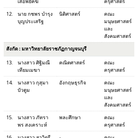
เสือพยัคฆ์
ครุศาสตร์
12.
นาย กชพร บำรุง
นิติศาสตร์
คณะ
บุญประเสริฐ
มนุษยศาสตร์
และ
สังคมศาสตร์
สังกัด : มหาวิทยาลัยราชภัฏกาญจนบุรี
13.
นางสาว ศิฐิมณี
คณิตศาสตร์
คณะ
เทียมเมฆา
ครุศาสตร์
14.
นางสาว กุสุมา
อังกฤษธุรกิจ
คณะ
บัวตูม
มนุษยศาสตร์
และ
สังคมศาสตร์
15.
นางสาว ภัทรา
พละศึกษา
คณะ
พร สงเคราะห์
ครุศาสตร์
16.
นางสาว สาวิตรี
-
คณะ