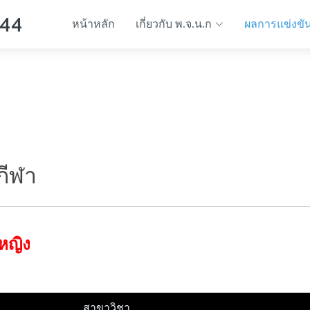
 44
หน้าหลัก
เกี่ยวกับ พ.จ.น.ก
ผลการแข่งขั
กีฬา
 หญิง
สาขาวิชา