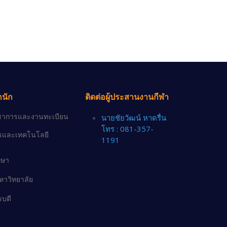
ำนัก
ติดต่อผู้ประสานงานกีฬา
วิชาการและงานทะเบียน
นายชัยวัฒน์ หาดรื่น
โทร : 081-357-
ารและเทคโนโลยี
1191
กษา
าวิทยาลัย
รบดี