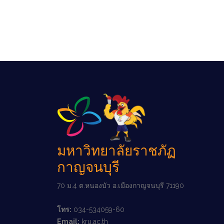
มหาวิทยาลัยราชภัฏ
กาญจนบุรี
70 ม.4 ต.หนองบัว อ.เมืองกาญจนบุรี 71190
โทร:
034-534059-60
Email:
kru.ac.th