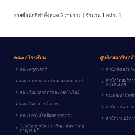
รายชื่อนักกีฬาทั้งหมด 5 รายการ | จำนวน 1 หน้า :
1
คณะ/โรงเรียน
ศูนย์/สถาบัน/ส
คณะครุศาสตร์
สำนักส่งเสริม
สำนักวิทยบริก
คณะมนุษยศาสตร์และสังคมศาสตร์
สารสนเทศ
คณะวิทยาศาสตร์และเทคโนโลยี
กองพัฒนานักศึ
คณะวิทยาการจัดการ
สำนักงานสภามห
คณะเทคโนโลยีอุตสาหกรรม
สำนักงานอธิกา
โรงเรียนสาธิต มหาวิทยาลัยราชภัฏ
กาญจนบุรี