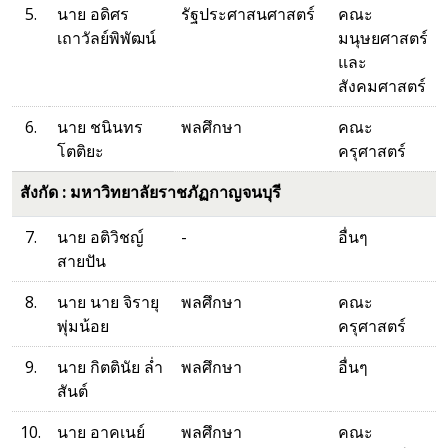
5.
นาย อดิศร
รัฐประศาสนศาสตร์
คณะ
เถาวัลย์พิพัฒน์
มนุษยศาสตร์
และ
สังคมศาสตร์
6.
นาย ชนินทร
พลศึกษา
คณะ
โตติยะ
ครุศาสตร์
สังกัด : มหาวิทยาลัยราชภัฏกาญจนบุรี
7.
นาย อติวิชญ์
-
อื่นๆ
สายปัน
8.
นาย นาย จิรายุ
พลศึกษา
คณะ
พุ่มน้อย
ครุศาสตร์
9.
นาย กิตตินัย ล่ำ
พลศึกษา
อื่นๆ
สันต์
10.
นาย อาคเนย์
พลศึกษา
คณะ