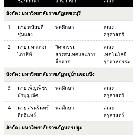
ชื่อนักกีฬา
สาขาวิชา
คณะ
สังกัด : มหาวิทยาลัยราชภัฏเพชรบุรี
1.
นาย พนัสบดี
พลศึกษา
คณะ
ชุ่มแสง
ครุศาสตร์
2.
นาย มหาลาภ
วิศวกรรม
คณะ
ไกรสีห์
สารสนเทศและการ
เทคโนโลยี
สื่อสาร
อุตสาหกรรม
สังกัด : มหาวิทยาลัยราชภัฏหมู่บ้านจอมบึง
3.
นาย เพ็ญเพ็ชร
พลศึกษา
คณะ
บัวบุญเลิศ
ครุศาสตร์
4.
นาย ศรนรินทร์
พลศึกษา
คณะ
ติดอินทร์
ครุศาสตร์
สังกัด : มหาวิทยาลัยราชภัฏนครปฐม