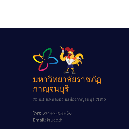
มหาวิทยาลัยราชภัฏ
กาญจนบุรี
70 ม.4 ต.หนองบัว อ.เมืองกาญจนบุรี 71190
โทร:
034-534059-60
Email:
kru.ac.th