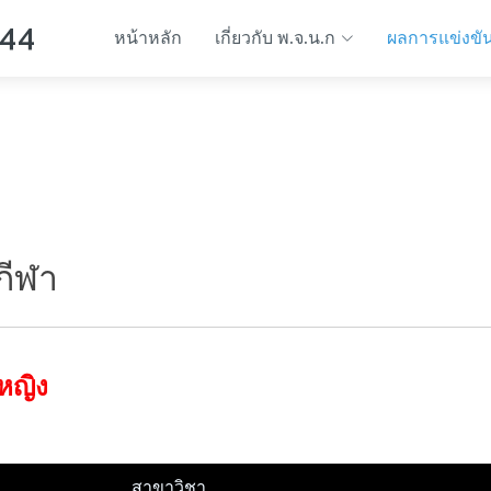
 44
หน้าหลัก
เกี่ยวกับ พ.จ.น.ก
ผลการแข่งขั
กีฬา
 หญิง
สาขาวิชา