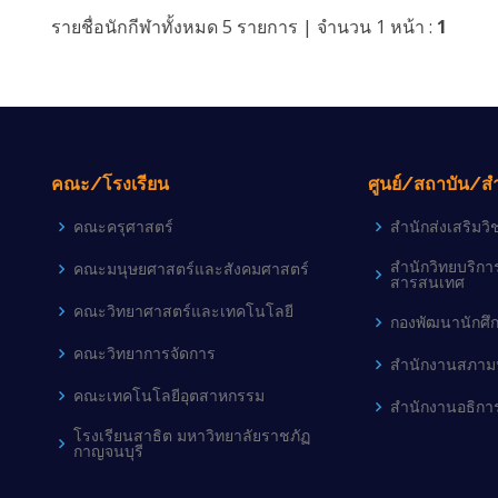
รายชื่อนักกีฬาทั้งหมด 5 รายการ | จำนวน 1 หน้า :
1
คณะ/โรงเรียน
ศูนย์/สถาบัน/ส
คณะครุศาสตร์
สำนักส่งเสริม
สำนักวิทยบริก
คณะมนุษยศาสตร์และสังคมศาสตร์
สารสนเทศ
คณะวิทยาศาสตร์และเทคโนโลยี
กองพัฒนานักศึ
คณะวิทยาการจัดการ
สำนักงานสภามห
คณะเทคโนโลยีอุตสาหกรรม
สำนักงานอธิกา
โรงเรียนสาธิต มหาวิทยาลัยราชภัฏ
กาญจนบุรี