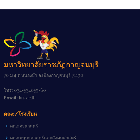
มหาวิทยาลัยราชภัฏกาญจนบุรี
70 ม.4 ต.หนองบัว อ.เมืองกาญจนบุรี 71190
โทร:
034-534059-60
Email:
kru.ac.th
คณะ/โรงเรียน
คณะครุศาสตร์
คณะมนุษยศาสตร์และสังคมศาสตร์