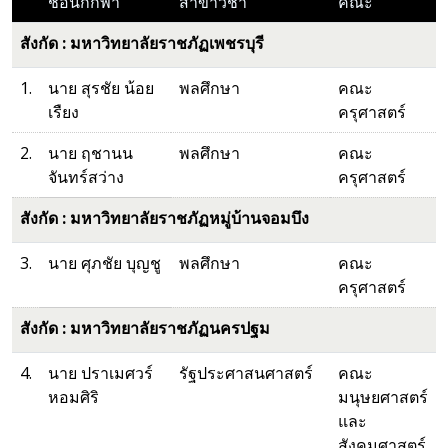
ชื่อนักกีฬา
สาขาวิชา
คณะ
สังกัด : มหาวิทยาลัยราชภัฏเพชรบุรี
1.
นาย สุรชัย น้อย
พลศึกษา
คณะ
เรืยง
ครุศาสตร์
2.
นาย ฤชานน
พลศึกษา
คณะ
จันทร์สว่าง
ครุศาสตร์
สังกัด : มหาวิทยาลัยราชภัฏหมู่บ้านจอมบึง
3.
นาย ศุภชัย บุญชู
พลศึกษา
คณะ
ครุศาสตร์
สังกัด : มหาวิทยาลัยราชภัฏนครปฐม
4.
นาย ปราเมศวร์
รัฐประศาสนศาสตร์
คณะ
หอมศิริ
มนุษยศาสตร์
และ
สังคมศาสตร์