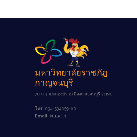
มหาวิทยาลัยราชภัฏ
กาญจนบุรี
70 ม.4 ต.หนองบัว อ.เมืองกาญจนบุรี 71190
โทร:
034-534059-60
Email:
kru.ac.th