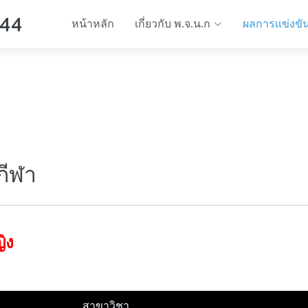
 44
หน้าหลัก
เกี่ยวกับ พ.จ.น.ก
ผลการแข่งขั
กีฬา
ิง
สาขาวิชา