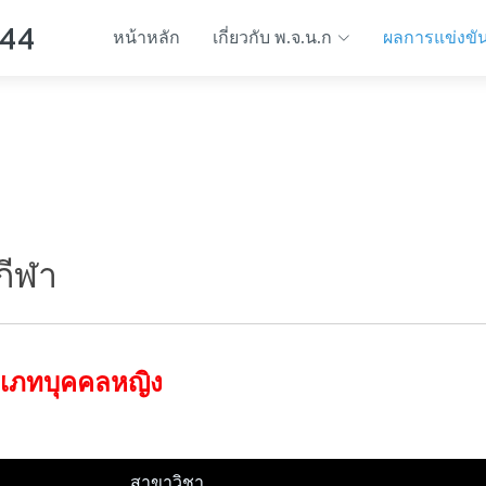
 44
หน้าหลัก
เกี่ยวกับ พ.จ.น.ก
ผลการแข่งขั
กีฬา
ะเภทบุคคลหญิง
สาขาวิชา