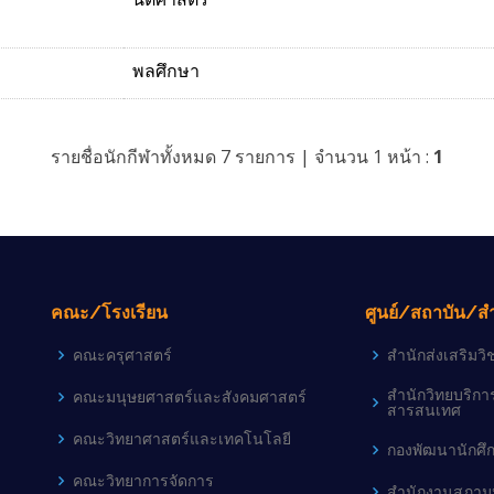
พลศึกษา
รายชื่อนักกีฬาทั้งหมด 7 รายการ | จำนวน 1 หน้า :
1
คณะ/โรงเรียน
ศูนย์/สถาบัน/ส
คณะครุศาสตร์
สำนักส่งเสริม
สำนักวิทยบริก
คณะมนุษยศาสตร์และสังคมศาสตร์
สารสนเทศ
คณะวิทยาศาสตร์และเทคโนโลยี
กองพัฒนานักศึ
คณะวิทยาการจัดการ
สำนักงานสภามห