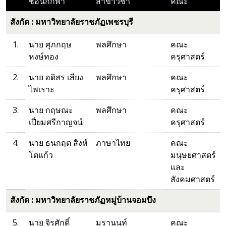
ชื่อนักกีฬา
สาขาวิชา
คณะ
สังกัด : มหาวิทยาลัยราชภัฏเพชรบุรี
1.
นาย ศุภกฤษ
พลศึกษา
คณะ
หงษ์ทอง
ครุศาสตร์
2.
นาย อดิสร เสียง
พลศึกษา
คณะ
ไพเราะ
ครุศาสตร์
3.
นาย กฤษณะ
พลศึกษา
คณะ
เปี่ยมศรีกาญจน์
ครุศาสตร์
4.
นาย ธนกฤต สิงห์
ภาษาไทย
คณะ
โตแก้ว
มนุษยศาสตร์
และ
สังคมศาสตร์
สังกัด : มหาวิทยาลัยราชภัฏหมู่บ้านจอมบึง
5.
นาย จิรศักดิ์
มุรานนท์
คณะ