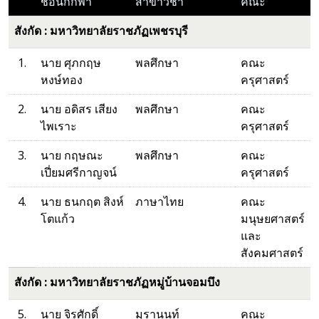
ชื่อนักกีฬา
สาขาวิชา
คณะ
สังกัด : มหาวิทยาลัยราชภัฏเพชรบุรี
1.
นาย ศุภกฤษ
พลศึกษา
คณะ
หงษ์ทอง
ครุศาสตร์
2.
นาย อดิสร เสียง
พลศึกษา
คณะ
ไพเราะ
ครุศาสตร์
3.
นาย กฤษณะ
พลศึกษา
คณะ
เปี่ยมศรีกาญจน์
ครุศาสตร์
4.
นาย ธนกฤต สิงห์
ภาษาไทย
คณะ
โตแก้ว
มนุษยศาสตร์
และ
สังคมศาสตร์
สังกัด : มหาวิทยาลัยราชภัฏหมู่บ้านจอมบึง
5.
นาย จิรศักดิ์
มุรานนท์
คณะ