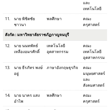
และ
เทคโนโลยี
11.
นาย พิชิตชัย
พลศึกษา
คณะ
ชาวนา
ครุศาสตร์
สังกัด : มหาวิทยาลัยราชภัฏกาญจนบุรี
12.
นาย นนทพัทธ์
เทคโนโลยี
คณะ
เหลืองอมรศักดิ์
อุตสาหกรรม
เทคโนโลยี
อุตสาหกรรม
13.
นาย ธีรภัทร พงษ์
ภาษาอังกฤษธุรกิจ
คณะ
อยู่
มนุษยศาสตร์
และ
สังคมศาสตร์
14.
นาย นาคร แสง
พลศึกษา
คณะ
อำไพ
ครุศาสตร์