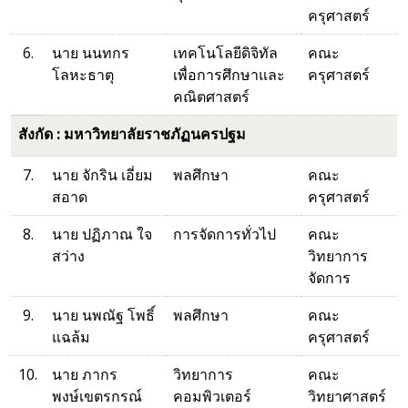
ครุศาสตร์
6.
นาย นนทกร
เทคโนโลยีดิจิทัล
คณะ
โลหะธาตุ
เพื่อการศึกษาและ
ครุศาสตร์
คณิตศาสตร์
สังกัด : มหาวิทยาลัยราชภัฏนครปฐม
7.
นาย จักริน เอี่ยม
พลศึกษา
คณะ
สอาด
ครุศาสตร์
8.
นาย ปฏิภาณ ใจ
การจัดการทั่วไป
คณะ
สว่าง
วิทยาการ
จัดการ
9.
นาย นพณัฐ โพธิ์
พลศึกษา
คณะ
แฉล้ม
ครุศาสตร์
10.
นาย ภากร
วิทยาการ
คณะ
พงษ์เขตรกรณ์
คอมพิวเตอร์
วิทยาศาสตร์