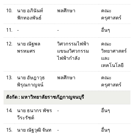
10.
นาย อภินันท์
พลศึกษา
คณะ
ฟักทองพันธ์
ครุศาสตร์
11.
-
-
อื่นๆ
12.
นาย ณัฐพล
วิศวกรรมไฟฟ้า
คณะ
พรหมศร
แขนงวิศวกรรม
วิทยาศาสตร์
ไฟฟ้ากำลัง
และ
เทคโนโลยี
13.
นาย อัษฎาวุธ
พลศึกษา
คณะ
พิรุณกาญจน์
ครุศาสตร์
สังกัด : มหาวิทยาลัยราชภัฏกาญจนบุรี
14.
นาย ธนากร พัชร
-
อื่นๆ
วีระรัชต์
15.
นาย ณัฐวุฒิ จันท
-
อื่นๆ