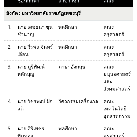
ชื่อนักกีฬา
สาขาวิชา
คณะ
สังกัด : มหาวิทยาลัยราชภัฏเพชรบุรี
1.
นาย เดชธนา ขุน
พลศึกษา
คณะ
ชำนาญ
ครุศาสตร์
2.
นาย วีรพล จันทร์
พลศึกษา
คณะ
เลื่อน
ครุศาสตร์
3.
นาย ภูริพัฒน์
ภาษาอังกฤษ
คณะ
หลักบุญ
มนุษยศาสตร์
และ
สังคมศาสตร์
4.
นาย วัชรพงษ์ ฝัก
วิศวกรรมเครื่องกล
คณะ
แต้
เทคโนโลยี
อุตสาหกรรม
5.
นาย ศิริเพชร
พลศึกษา
คณะ
ทิมทอง
ครุศาสตร์