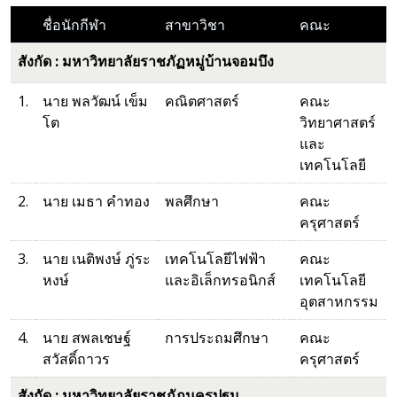
ชื่อนักกีฬา
สาขาวิชา
คณะ
สังกัด : มหาวิทยาลัยราชภัฏหมู่บ้านจอมบึง
1.
นาย พลวัฒน์ เข็ม
คณิตศาสตร์
คณะ
โต
วิทยาศาสตร์
และ
เทคโนโลยี
2.
นาย เมธา คำทอง
พลศึกษา
คณะ
ครุศาสตร์
3.
นาย เนติพงษ์ ภู่ระ
เทคโนโลยีไฟฟ้า
คณะ
หงษ์
และอิเล็กทรอนิกส์
เทคโนโลยี
อุตสาหกรรม
4.
นาย สพลเชษฐ์
การประถมศึกษา
คณะ
สวัสดิ์ถาวร
ครุศาสตร์
สังกัด : มหาวิทยาลัยราชภัฏนครปฐม