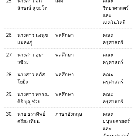
25.
นางสาว ศุภ
เคมี
คณะ
ลักษณ์ สุขะโต
วิทยาศาสตร์
และ
เทคโนโลยี
26.
นางสาว นงนุช
พลศึกษา
คณะ
แมลงภู่
ครุศาสตร์
27.
นางสาว อุษา
พลศึกษา
คณะ
วชิระ
ครุศาสตร์
28.
นางสาว ลภัส
พลศึกษา
คณะ
โยยิ่ง
ครุศาสตร์
29.
นางสาว พรรณ
พลศึกษา
คณะ
ศิริ บุญช่วย
ครุศาสตร์
30.
นาย ธราทิพย์
ภาษาอังกฤษ
คณะ
ศรีสะเทียน
มนุษยศาสตร์
และ
สังคมศาสตร์