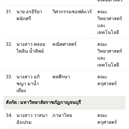
31.
นาย อรอิริยา
วิศวกรรมซอฟต์แวร์
คณะ
พนักศรี
วิทยาศาสตร์
และ
เทคโนโลยี
32.
นางสาว พลอย
คณิตศาสตร์
คณะ
ไพลิน น้ำทิพย์
วิทยาศาสตร์
และ
เทคโนโลยี
33.
นางสาว อภิ
พลศึกษา
คณะ
ชญา มาน้ำ
ครุศาสตร์
เที่ยง
สังกัด : มหาวิทยาลัยราชภัฏกาญจนบุรี
34.
นางสาว วาสนา
ภาษาไทย
คณะ
อังเปรม
ครุศาสตร์