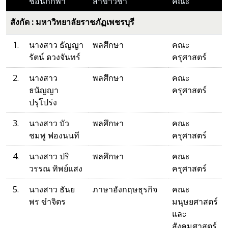
ชื่อนักกีฬา
สาขาวิชา
คณะ
สังกัด : มหาวิทยาลัยราชภัฏเพชรบุรี
1.
นางสาว ธัญญา
พลศึกษา
คณะ
รัตน์ ดวงจันทร์
ครุศาสตร์
2.
นางสาว
พลศึกษา
คณะ
ธนัญญา
ครุศาสตร์
ปรุโปร่ง
3.
นางสาว บัว
พลศึกษา
คณะ
ชมพู ฟองนนที
ครุศาสตร์
4.
นางสาว ปริ
พลศึกษา
คณะ
วรรณ ทิพย์แสง
ครุศาสตร์
5.
นางสาว ธันย
ภาษาอังกฤษธุรกิจ
คณะ
พร ขำจิตร
มนุษยศาสตร์
และ
สังคมศาสตร์