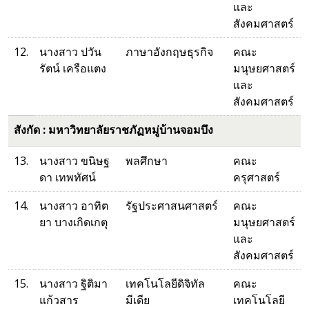
และ
สังคมศาสตร์
12.
นางสาว ปวัน
ภาษาอังกฤษธุรกิจ
คณะ
รัตน์ เครือแตง
มนุษยศาสตร์
และ
สังคมศาสตร์
สังกัด : มหาวิทยาลัยราชภัฏหมู่บ้านจอมบึง
13.
นางสาว ขนิษฐ
พลศึกษา
คณะ
ดา เทพทัศน์
ครุศาสตร์
14.
นางสาว อาทิต
รัฐประศาสนศาสตร์
คณะ
ยา บางเกิดเกตุ
มนุษยศาสตร์
และ
สังคมศาสตร์
15.
นางสาว ฐิติมา
เทคโนโลยีดิจิทัล
คณะ
แก้วสาร
มีเดีย
เทคโนโลยี