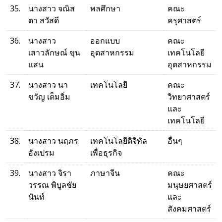
35.
นางสาว จณิส
พลศึกษา
คณะ
ตา สวัสดี
ครุศาสตร์
36.
นางสาว
ออกแบบ
คณะ
เสาวลักษณ์ ขุน
อุตสาหกรรม
เทคโนโลยี
แสน
อุตสาหกรรม
37.
นางสาว นา
เทคโนโลยี
คณะ
ขวัญ เต็มอิ่ม
วิทยาศาสตร์
และ
เทคโนโลยี
38.
นางสาว นฤภร
เทคโนโลยีดิจิทัล
อื่นๆ
อังเปรม
เพื่อธุรกิจ
39.
นางสาว จิรา
ภาษาจีน
คณะ
วรรณ พิบูลชัย
มนุษยศาสตร์
นันท์
และ
สังคมศาสตร์