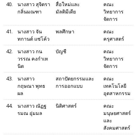
40.
นางสาว สุจิตรา
สื่อใหม่และ
คณะ
กลิ่นมณฑา
มัลติมีเดีย
วิทยาการ
จัดการ
41.
นางสาว จัน
พลศึกษา
คณะ
ทกานต์ แซ่โค้ว
ครุศาสตร์
42.
นางสาว กน
บัญชี
คณะ
วรรณ คงกำเห
วิทยาการ
นิด
จัดการ
43.
นางสาว
สถาปัตยกรรมและ
คณะ
กฤษณา พุทธ
การออกแบบ
เทคโนโลยี
ผล
อุตสาหกรรม
44.
นางสาว ณัฏฐ
นิติศาสตร์
คณะ
รมณ อุ่มมล
มนุษยศาสตร์
และ
สังคมศาสตร์