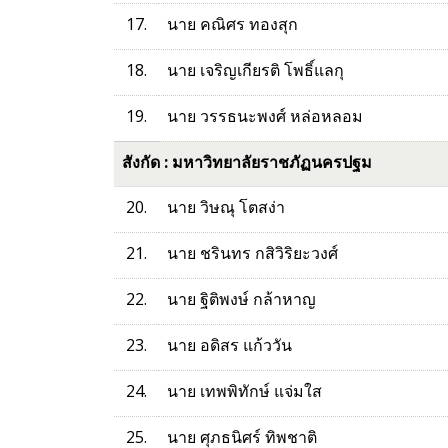
17.
นาย คณิศร ทองสุก
18.
นาย เจริญเกียรติ โพธิ์แลกุ
19.
นาย วรรธนะพงศ์ หล่อหลอม
สังกัด : มหาวิทยาลัยราชภัฏนครปฐม
20.
นาย วิษณุ โตสง่า
21.
นาย ชรินทร กสิวิริยะวงศ์
22.
นาย ฐิติพงษ์ กล้าหาญ
23.
นาย อดิสร แก้ววัน
24.
นาย เทพพิทักษ์ แจ่มใส
25.
นาย ศุภธนิศร์ ทิพชาติ