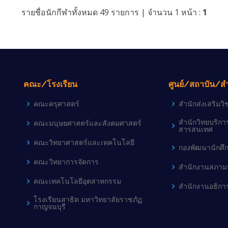
รายชื่อนักกีฬาทั้งหมด 49 รายการ | จำนวน 1 หน้า :
1
คณะ/โรงเรียน
ศูนย์/สถาบัน/ส
คณะครุศาสตร์
สำนักส่งเสริม
สำนักวิทยบริก
คณะมนุษยศาสตร์และสังคมศาสตร์
สารสนเทศ
คณะวิทยาศาสตร์และเทคโนโลยี
กองพัฒนานักศึ
คณะวิทยาการจัดการ
สำนักงานสภามห
คณะเทคโนโลยีอุตสาหกรรม
สำนักงานอธิกา
โรงเรียนสาธิต มหาวิทยาลัยราชภัฏ
กาญจนบุรี