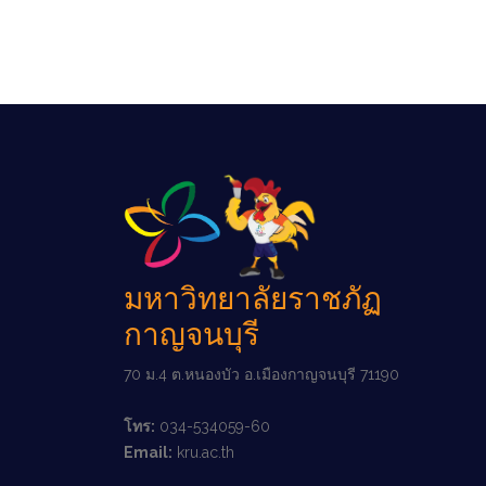
มหาวิทยาลัยราชภัฏ
กาญจนบุรี
70 ม.4 ต.หนองบัว อ.เมืองกาญจนบุรี 71190
โทร:
034-534059-60
Email:
kru.ac.th