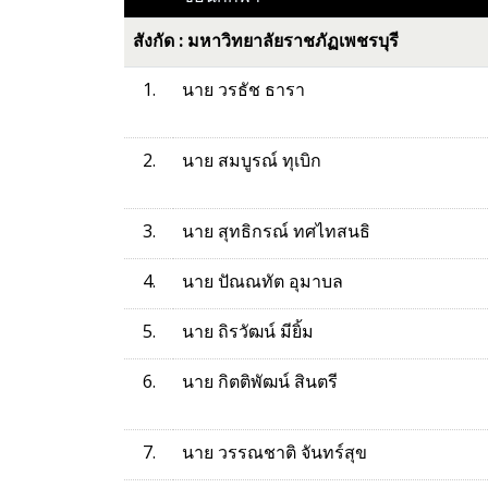
สังกัด : มหาวิทยาลัยราชภัฏเพชรบุรี
1.
นาย วรธัช ธารา
2.
นาย สมบูรณ์ ทุเบิก
3.
นาย สุทธิกรณ์ ทศไทสนธิ
4.
นาย ปัณณทัต อุมาบล
5.
นาย ถิรวัฒน์ มียิ้ม
6.
นาย กิตติพัฒน์ สินตรี
7.
นาย วรรณชาติ จันทร์สุข