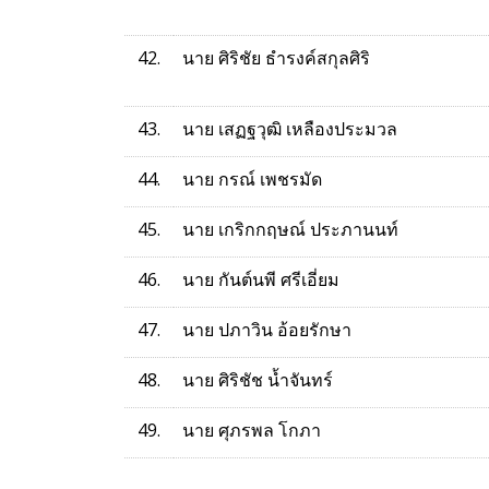
42.
นาย ศิริชัย ธำรงค์สกุลศิริ
43.
นาย เสฏฐวุฒิ เหลืองประมวล
44.
นาย กรณ์ เพชรมัด
45.
นาย เกริกกฤษณ์ ประภานนท์
46.
นาย กันต์นพี ศรีเอี่ยม
47.
นาย ปภาวิน อ้อยรักษา
48.
นาย ศิริชัช น้ำจันทร์
49.
นาย ศุภรพล โกภา