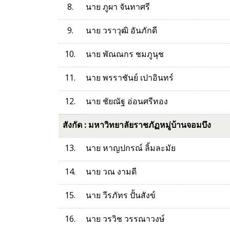
8.
นาย ภูผา จันทาศรี
9.
นาย วราวุฒิ อันภักดี
10.
นาย พัณณกร ชมภูนุช
11.
นาย พรราชันย์ เปาอินทร์
12.
นาย ชัยณัฐ อ่อนศรีทอง
สังกัด : มหาวิทยาลัยราชภัฏหมู่บ้านจอมบึง
13.
นาย หาญปกรณ์ ลิ้มละมัย
14.
นาย วณ งามดี
15.
นาย วีรภัทร ปั้นสังข์
16.
นาย วรวิช วรรณาวงษ์