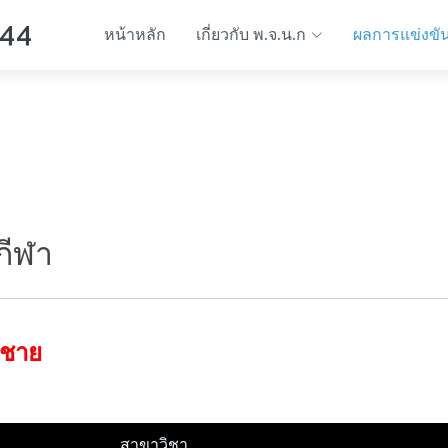
 44
หน้าหลัก
เกี่ยวกับ พ.จ.น.ก
ผลการแข่งขั
กีฬา
มชาย
สาขาวิชา