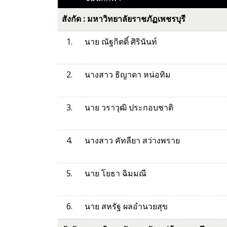
สังกัด : มหาวิทยาลัยราชภัฏเพชรบุรี
1.
นาย ณัฐกิตติ์ ศิรินันท์
2.
นางสาว ธิญาดา หน่อทิม
3.
นาย วราวุฒิ ประกอบชาติ
4.
นางสาว คัทลียา สว่างพราย
5.
นาย โยธา ฉิมมณี
6.
นาย สหรัฐ ผลอำนวยสุข