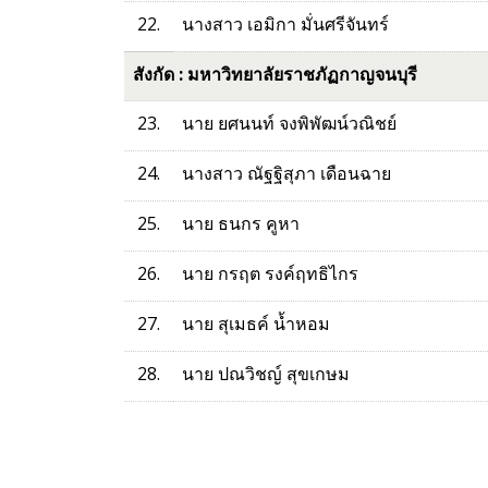
22.
นางสาว เอมิกา มั่นศรีจันทร์
สังกัด : มหาวิทยาลัยราชภัฏกาญจนบุรี
23.
นาย ยศนนท์ จงพิพัฒน์วณิชย์
24.
นางสาว ณัฐฐิสุภา เดือนฉาย
25.
นาย ธนกร คูหา
26.
นาย กรฤต รงค์ฤทธิไกร
27.
นาย สุเมธค์ น้ำหอม
28.
นาย ปณวิชญ์ สุขเกษม