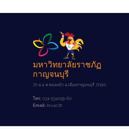
มหาวิทยาลัยราชภัฏ
กาญจนบุรี
70 ม.4 ต.หนองบัว อ.เมืองกาญจนบุรี 71190
โทร:
034-534059-60
Email:
kru.ac.th